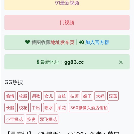
91最新视频
门视频
截图收藏
地址发布页
|
加入官方群
×
最新地址：
gg83.cc
GG热搜
偷情
校服
调教
女儿
白丝
技师
嫂子
大妈
淫荡
长腿
校花
中出
喷水
采花
360摄像头酒店偷拍
小宝探花
换妻
双飞探花